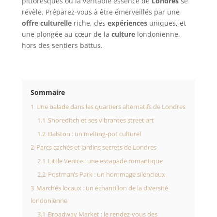
pittoresques où la véritable essence de
Londres
se
révèle. Préparez-vous à être émerveillés par une
offre culturelle
riche, des
expériences
uniques, et
une plongée au cœur de la
culture
londonienne,
hors des sentiers battus.
Sommaire
1
Une balade dans les quartiers alternatifs de Londres
1.1
Shoreditch et ses vibrantes street art
1.2
Dalston : un melting-pot culturel
2
Parcs cachés et jardins secrets de Londres
2.1
Little Venice : une escapade romantique
2.2
Postman’s Park : un hommage silencieux
3
Marchés locaux : un échantillon de la diversité
londonienne
3.1
Broadway Market : le rendez-vous des