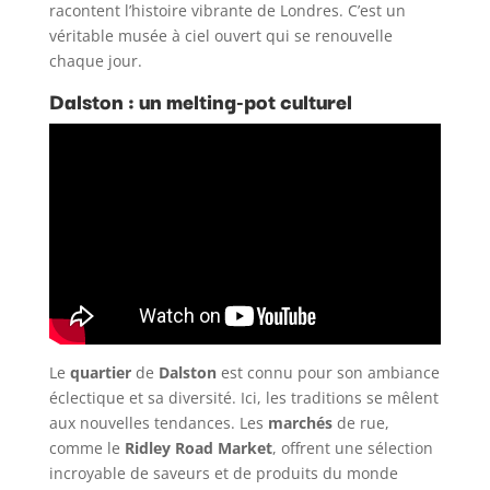
racontent l’histoire vibrante de Londres. C’est un
véritable musée à ciel ouvert qui se renouvelle
chaque jour.
Dalston : un melting-pot culturel
Le
quartier
de
Dalston
est connu pour son ambiance
éclectique et sa diversité. Ici, les traditions se mêlent
aux nouvelles tendances. Les
marchés
de rue,
comme le
Ridley Road Market
, offrent une sélection
incroyable de saveurs et de produits du monde