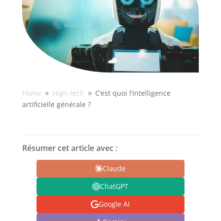
Home
High-tech
C’est quoi l’intelligence
9
9
artificielle générale ?
Résumer cet article avec :
Claude
ChatGPT
Google AI